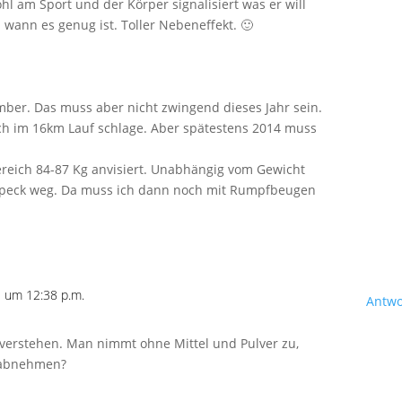
hl am Sport und der Körper signalisiert was er will
d wann es genug ist. Toller Nebeneffekt. 🙂
ber. Das muss aber nicht zwingend dieses Jahr sein.
ch im 16km Lauf schlage. Aber spätestens 2014 muss
reich 84-87 Kg anvisiert. Unabhängig vom Gewicht
peck weg. Da muss ich dann noch mit Rumpfbeugen
 um 12:38 p.m.
Antwo
verstehen. Man nimmt ohne Mittel und Pulver zu,
 abnehmen?