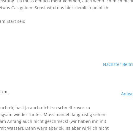
 Leistung. Da muss einfach mehr kommen, auch wenn ich mich nich
etwas Gas geben. Sonst wird das hier ziemlich peinlich.
am Start seid
Nächster Beitr
 a.m.
Antwo
auch ok, hast ja auch nicht so schnell zuvor zu
ngsam wieder runter. Muss man eh langfristig sehen.
 am Anfang auch nicht geschmeckt (wir haben ihn mit
it Wasser). Dann war’s aber ok. Ist aber wirklich nicht