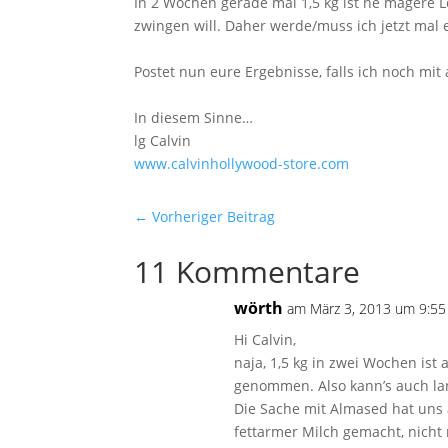
In 2 Wochen gerade mal 1,5 kg ist ne magere
zwingen will. Daher werde/muss ich jetzt mal 
Postet nun eure Ergebnisse, falls ich noch mit 
In diesem Sinne…
lg Calvin
www.calvinhollywood-store.com
←
Vorheriger Beitrag
11 Kommentare
wörth
am März 3, 2013 um 9:55
Hi Calvin,
naja, 1,5 kg in zwei Wochen ist 
genommen. Also kann’s auch la
Die Sache mit Almased hat uns
fettarmer Milch gemacht, nicht m