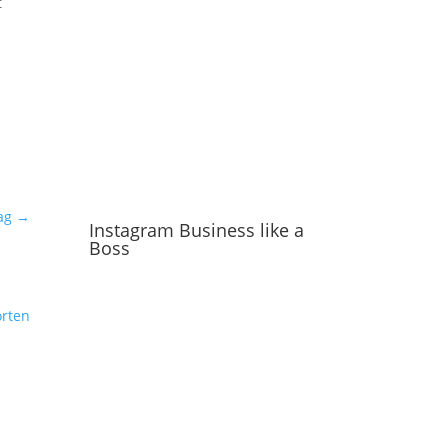
t
ag
→
Instagram Business like a
Boss
rten