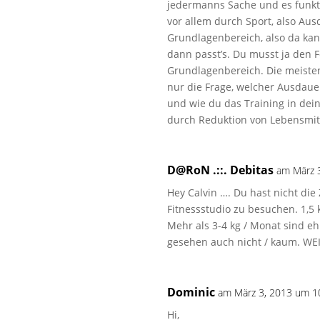
jedermanns Sache und es funkti
vor allem durch Sport, also Aus
Grundlagenbereich, also da ka
dann passt’s. Du musst ja den 
Grundlagenbereich. Die meisten 
nur die Frage, welcher Ausdauer
und wie du das Training in de
durch Reduktion von Lebensmitt
D@RoN .::. Debitas
am März 3
Hey Calvin …. Du hast nicht die
Fitnessstudio zu besuchen. 1,5 
Mehr als 3-4 kg / Monat sind e
gesehen auch nicht / kaum. WEI
Dominic
am März 3, 2013 um 10
Hi,