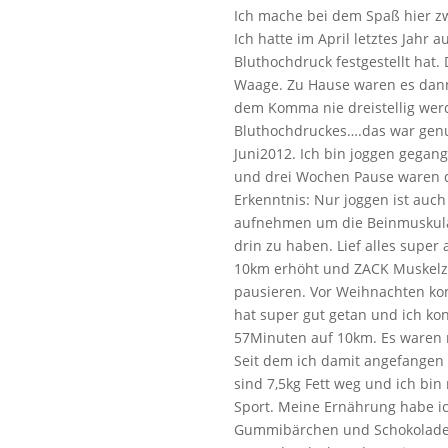
Ich mache bei dem Spaß hier zwar
Ich hatte im April letztes Jah
Bluthochdruck festgestellt hat. D
Waage. Zu Hause waren es dann 
dem Komma nie dreistellig wer
Bluthochdruckes….das war genu
Juni2012. Ich bin joggen gegan
und drei Wochen Pause waren d
Erkenntnis: Nur joggen ist auch
aufnehmen um die Beinmuskula
drin zu haben. Lief alles super
10km erhöht und ZACK Muskelz
pausieren. Vor Weihnachten kon
hat super gut getan und ich kon
57Minuten auf 10km. Es waren m
Seit dem ich damit angefangen 
sind 7,5kg Fett weg und ich bin
Sport. Meine Ernährung habe ich
Gummibärchen und Schokolade.