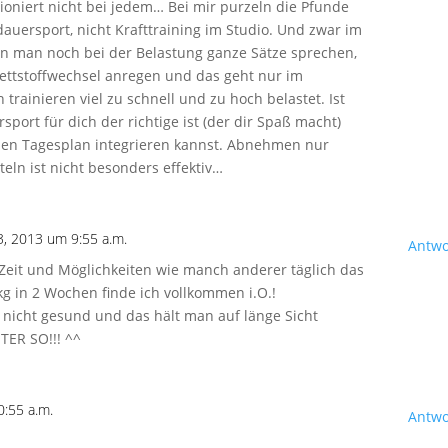
oniert nicht bei jedem… Bei mir purzeln die Pfunde
dauersport, nicht Krafttraining im Studio. Und zwar im
nn man noch bei der Belastung ganze Sätze sprechen,
Fettstoffwechsel anregen und das geht nur im
trainieren viel zu schnell und zu hoch belastet. Ist
sport für dich der richtige ist (der dir Spaß macht)
inen Tagesplan integrieren kannst. Abnehmen nur
eln ist nicht besonders effektiv…
, 2013 um 9:55 a.m.
Antwo
 Zeit und Möglichkeiten wie manch anderer täglich das
kg in 2 Wochen finde ich vollkommen i.O.!
h nicht gesund und das hält man auf länge Sicht
TER SO!!! ^^
:55 a.m.
Antwo