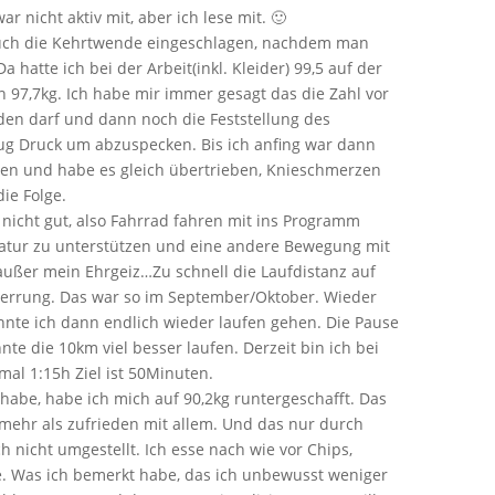
 nicht aktiv mit, aber ich lese mit. 🙂
r auch die Kehrtwende eingeschlagen, nachdem man
a hatte ich bei der Arbeit(inkl. Kleider) 99,5 auf der
97,7kg. Ich habe mir immer gesagt das die Zahl vor
den darf und dann noch die Feststellung des
g Druck um abzuspecken. Bis ich anfing war dann
gen und habe es gleich übertrieben, Knieschmerzen
ie Folge.
 nicht gut, also Fahrrad fahren mit ins Programm
tur zu unterstützen und eine andere Bewegung mit
 außer mein Ehrgeiz…Zu schnell die Laufdistanz auf
errung. Das war so im September/Oktober. Wieder
nte ich dann endlich wieder laufen gehen. Die Pause
nte die 10km viel besser laufen. Derzeit bin ich bei
al 1:15h Ziel ist 50Minuten.
habe, habe ich mich auf 90,2kg runtergeschafft. Das
 mehr als zufrieden mit allem. Und das nur durch
 nicht umgestellt. Ich esse nach wie vor Chips,
 Was ich bemerkt habe, das ich unbewusst weniger