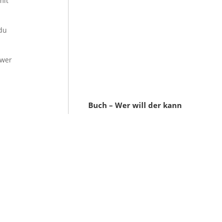
mit
 du
ower
Buch – Wer will der kann