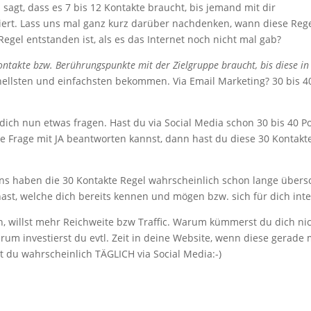
sagt, dass es 7 bis 12 Kontakte braucht, bis jemand mit dir
iert. Lass uns mal ganz kurz darüber nachdenken, wann diese Reg
 Regel entstanden ist, als es das Internet noch nicht mal gab?
ntakte bzw. Berührungspunkte mit der Zielgruppe braucht, bis diese in
hnellsten und einfachsten bekommen. Via Email Marketing? 30 bis 4
ich nun etwas fragen. Hast du via Social Media schon 30 bis 40 P
ese Frage mit JA beantworten kannst, dann hast du diese 30 Kontakt
uns haben die 30 Kontakte Regel wahrscheinlich schon lange übersc
st, welche dich bereits kennen und mögen bzw. sich für dich inte
 willst mehr Reichweite bzw Traffic. Warum kümmerst du dich ni
arum investierst du evtl. Zeit in deine Website, wenn diese gerade 
 du wahrscheinlich TÄGLICH via Social Media:-)