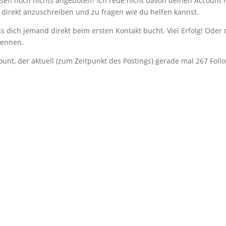
sen noch nichts angeboten? Ich rede nicht davon deinen Account 
 direkt anzuschreiben und zu fragen wie du helfen kannst.
s dich jemand direkt beim ersten Kontakt bucht. Viel Erfolg! Oder
kennen.
unt, der aktuell (zum Zeitpunkt des Postings) gerade mal 267 Foll