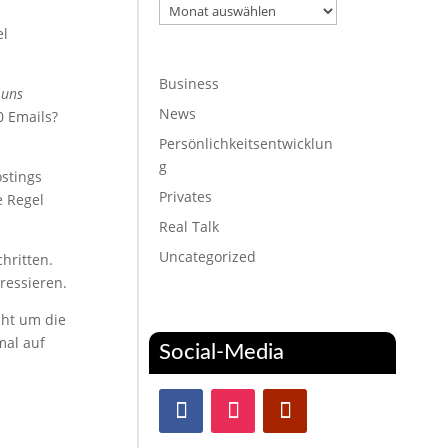
Archiv
el
Business
 uns
News
0 Emails?
Persönlichkeitsentwicklun
g
ostings
Privates
e Regel
Real Talk
Uncategorized
hritten.
ressieren.
cht um die
mal auf
Social-Media