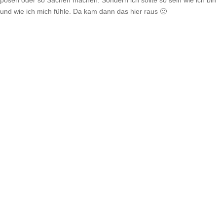
posen oder so Sachen machen. Sondern ich sollte so sein wie ich bin
und wie ich mich fühle. Da kam dann das hier raus 🙂