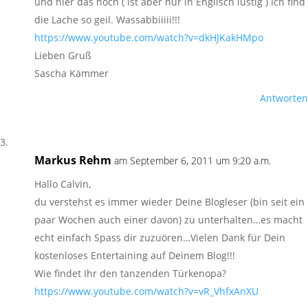
und hier das noch ( ist aber nur in Englisch lustig ) Ich find
die Lache so geil. Wassabbiiiii!!!
https://www.youtube.com/watch?v=dkHJKakHMpo
Lieben Gruß
Sascha Kämmer
Antworten
Markus Rehm
am September 6, 2011 um 9:20 a.m.
Hallo Calvin,
du verstehst es immer wieder Deine Blogleser (bin seit ein
paar Wochen auch einer davon) zu unterhalten…es macht
echt einfach Spass dir zuzuören…Vielen Dank für Dein
kostenloses Entertaining auf Deinem Blog!!!
Wie findet Ihr den tanzenden Türkenopa?
https://www.youtube.com/watch?v=vR_VhfxAnXU