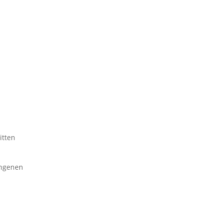
itten
angenen