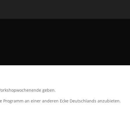
n Workshopwochenende geben.
iche Programm an einer anderen Ecke Deutschlands anzubieten.