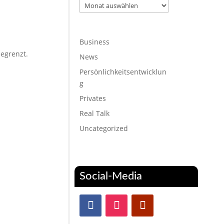
Archiv
Business
begrenzt.
News
Persönlichkeitsentwicklun
g
Privates
Real Talk
Uncategorized
Social-Media