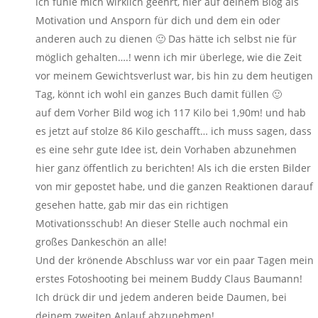
ich fühle mich wirklich geehrt, hier auf deinem Blog als
Motivation und Ansporn für dich und dem ein oder
anderen auch zu dienen 🙂 Das hätte ich selbst nie für
möglich gehalten….! wenn ich mir überlege, wie die Zeit
vor meinem Gewichtsverlust war, bis hin zu dem heutigen
Tag, könnt ich wohl ein ganzes Buch damit füllen 🙂
auf dem Vorher Bild wog ich 117 Kilo bei 1,90m! und hab
es jetzt auf stolze 86 Kilo geschafft… ich muss sagen, dass
es eine sehr gute Idee ist, dein Vorhaben abzunehmen
hier ganz öffentlich zu berichten! Als ich die ersten Bilder
von mir gepostet habe, und die ganzen Reaktionen darauf
gesehen hatte, gab mir das ein richtigen
Motivationsschub! An dieser Stelle auch nochmal ein
großes Dankeschön an alle!
Und der krönende Abschluss war vor ein paar Tagen mein
erstes Fotoshooting bei meinem Buddy Claus Baumann!
Ich drück dir und jedem anderen beide Daumen, bei
deinem zweiten Anlauf abzunehmen!