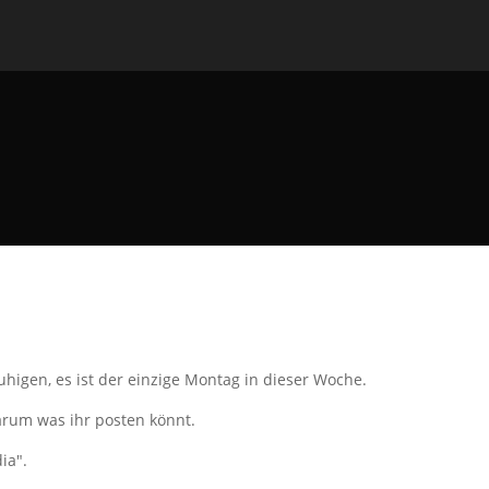
.
uhigen, es ist der einzige Montag in dieser Woche.
arum was ihr posten könnt.
dia".