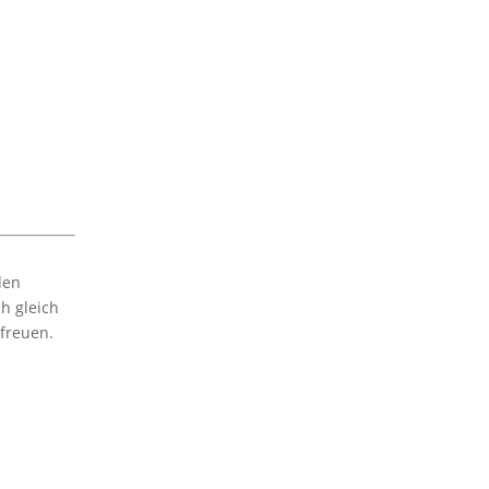
den
h gleich
 freuen.