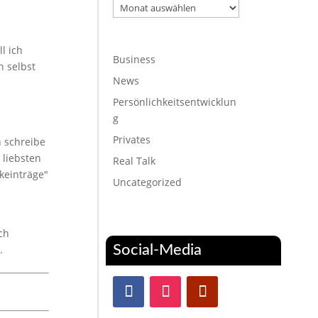
Archiv
l ich
Business
h selbst
News
Persönlichkeitsentwicklun
g
Privates
h schreibe
 liebsten
Real Talk
keinträge"
Uncategorized
ch
Social-Media
n.