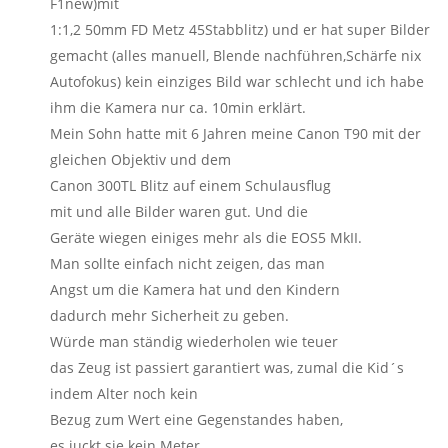
F1new)mit
1:1,2 50mm FD Metz 45Stabblitz) und er hat super Bilder
gemacht (alles manuell, Blende nachführen,Schärfe nix
Autofokus) kein einziges Bild war schlecht und ich habe
ihm die Kamera nur ca. 10min erklärt.
Mein Sohn hatte mit 6 Jahren meine Canon T90 mit der
gleichen Objektiv und dem
Canon 300TL Blitz auf einem Schulausflug
mit und alle Bilder waren gut. Und die
Geräte wiegen einiges mehr als die EOS5 MkII.
Man sollte einfach nicht zeigen, das man
Angst um die Kamera hat und den Kindern
dadurch mehr Sicherheit zu geben.
Würde man ständig wiederholen wie teuer
das Zeug ist passiert garantiert was, zumal die Kid´s
indem Alter noch kein
Bezug zum Wert eine Gegenstandes haben,
es juckt sie kein Meter.