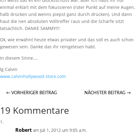
Ich weiss das es ein Glücksschuss war, aber ich habs ihr nur
einmal erklärt mit dem fokussieren (roter Punkt auf meine Augen,
halb drücken und wenns piepst ganz durch drücken). Und dann
haut die nen absoluten Volltreffer raus und die Schärfe sitzt
tatsächlich. DANKE SAMMY!!!
Ok, wie erwähnt heute etwas privater und das soll es auch schon
gewesen sein. Danke das ihr reingelesen habt.
In diesem Sinne….
lg Calvin
www.calvinhollywood-store.com
←
VORHERIGER BEITRAG
NÄCHSTER BEITRAG
→
19 Kommentare
Robert
am Juli 1, 2012 um 9:05 a.m.