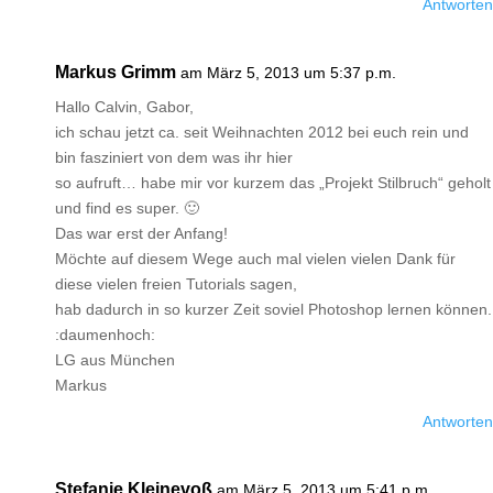
Antworten
Markus Grimm
am März 5, 2013 um 5:37 p.m.
Hallo Calvin, Gabor,
ich schau jetzt ca. seit Weihnachten 2012 bei euch rein und
bin fasziniert von dem was ihr hier
so aufruft… habe mir vor kurzem das „Projekt Stilbruch“ geholt
und find es super. 🙂
Das war erst der Anfang!
Möchte auf diesem Wege auch mal vielen vielen Dank für
diese vielen freien Tutorials sagen,
hab dadurch in so kurzer Zeit soviel Photoshop lernen können.
:daumenhoch:
LG aus München
Markus
Antworten
Stefanie Kleinevoß
am März 5, 2013 um 5:41 p.m.