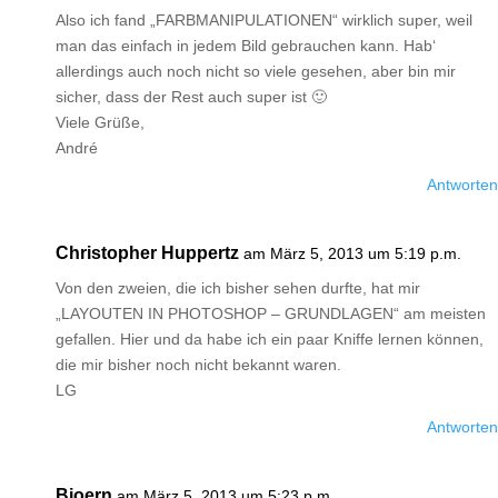
Also ich fand „FARBMANIPULATIONEN“ wirklich super, weil
man das einfach in jedem Bild gebrauchen kann. Hab‘
allerdings auch noch nicht so viele gesehen, aber bin mir
sicher, dass der Rest auch super ist 🙂
Viele Grüße,
André
Antworten
Christopher Huppertz
am März 5, 2013 um 5:19 p.m.
Von den zweien, die ich bisher sehen durfte, hat mir
„LAYOUTEN IN PHOTOSHOP – GRUNDLAGEN“ am meisten
gefallen. Hier und da habe ich ein paar Kniffe lernen können,
die mir bisher noch nicht bekannt waren.
LG
Antworten
Bjoern
am März 5, 2013 um 5:23 p.m.