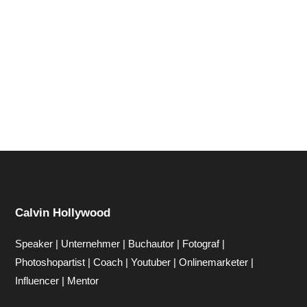
Hi zusammen Für alle die mich (noch) nicht kennen...
Mein Name ist Calvin und ich liebe Social Media. Zum
einen macht...
Calvin Hollywood
Speaker | Unternehmer | Buchautor | Fotograf |
Photoshopartist | Coach | Youtuber | Onlinemarketer |
Influencer | Mentor