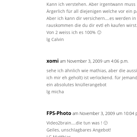
Kann ich verstehen. Aber irgentwann mus
Ärgerlich für all diejenigen welche vor ein
Aber ich kann dir versichern….es werden i
rauskommen die du dir evtl eh kaufen wirst
Von 2 weiss ich es 100% 🙂
lg Calvin
xomi
am November 3, 2009 um 4:06 p.m.
sehe ich ähnlich wie mathias, aber die auss
ich mir eh geholt) ist verlockend. für jema
ein absolutes knüllerangebot
lg micha
FPS-Photo
am November 3, 2009 um 10:04 p
Video2brain….die tun was ! 🙂
Geiles, unschlagbares Angebot!
LG Matthias