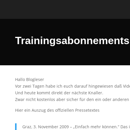
Trainingsabonnements 
Hallo Blogleser
Vor zwei Tagen habe ich euch darauf hingewiesen daß Vide
Und heute kommt direkt der nächste Knaller.
Zwar nicht kostenlos aber sicher für den ein oder anderen 
Hier ein Auszug des offiziellen Pressetextes
Graz, 3. November 2009 – „Einfach mehr können.“ Das i