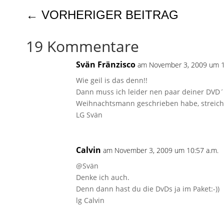
←
VORHERIGER BEITRAG
19 Kommentare
Svän Fränzisco
am November 3, 2009 um 1
Wie geil is das denn!!
Dann muss ich leider nen paar deiner DVD
Weihnachtsmann geschrieben habe, streich
LG Svän
Calvin
am November 3, 2009 um 10:57 a.m.
@Svän
Denke ich auch.
Denn dann hast du die DvDs ja im Paket:-))
lg Calvin