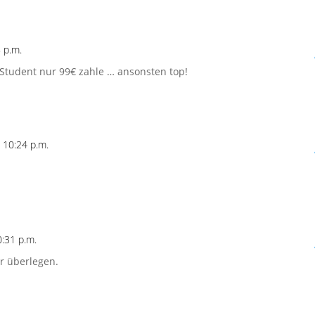
 p.m.
 Student nur 99€ zahle … ansonsten top!
10:24 p.m.
:31 p.m.
r überlegen.