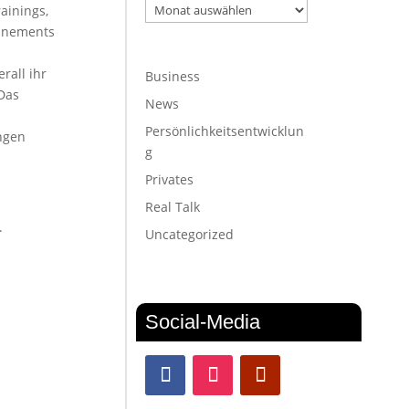
Archiv
ainings,
onnements
rall ihr
Business
Das
News
Persönlichkeitsentwicklun
ungen
g
Privates
Real Talk
.
Uncategorized
Social-Media