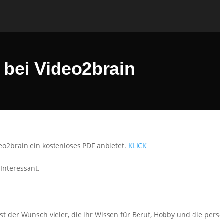
bei Video2brain
o2brain ein kostenloses PDF anbietet.
KLICK
Interessant.
st der Wunsch vieler, die ihr Wissen für Beruf, Hobby und die pers