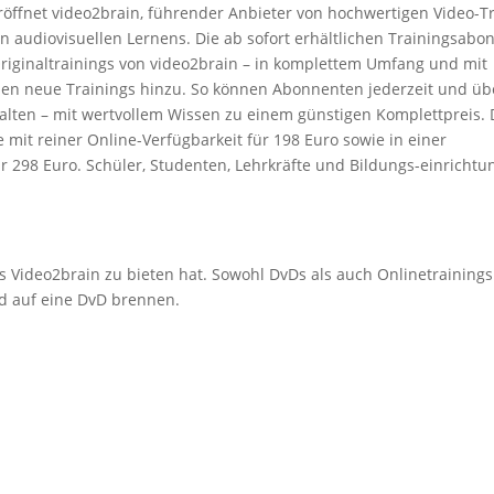
röffnet video2brain, führender Anbieter von hochwertigen Video-Tr
en audiovisuellen Lernens. Die ab sofort erhältlichen Trainingsab
Originaltrainings von video2brain – in komplettem Umfang und mit
en neue Trainings hinzu. So können Abonnenten jederzeit und übe
alten – mit wertvollem Wissen zu einem günstigen Komplettpreis. 
mit reiner Online-Verfügbarkeit für 198 Euro sowie in einer
ür 298 Euro. Schüler, Studenten, Lehrkräfte und Bildungs-einricht
 Video2brain zu bieten hat. Sowohl DvDs als auch Onlinetrainings
nd auf eine DvD brennen.