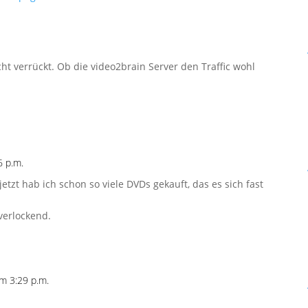
t verrückt. Ob die video2brain Server den Traffic wohl
 p.m.
etzt hab ich schon so viele DVDs gekauft, das es sich fast
verlockend.
m 3:29 p.m.