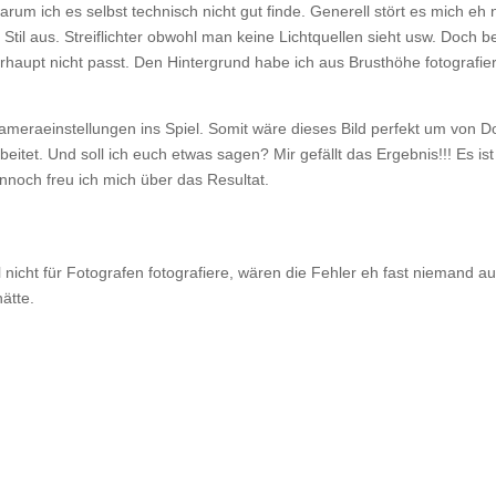
um ich es selbst technisch nicht gut finde. Generell stört es mich eh 
Stil aus. Streiflichter obwohl man keine Lichtquellen sieht usw. Doch b
rhaupt nicht passt. Den Hintergrund habe ich aus Brusthöhe fotografier
eraeinstellungen ins Spiel. Somit wäre dieses Bild perfekt um von D
et. Und soll ich euch etwas sagen? Mir gefällt das Ergebnis!!! Es ist
nnoch freu ich mich über das Resultat.
nicht für Fotografen fotografiere, wären die Fehler eh fast niemand au
hätte.