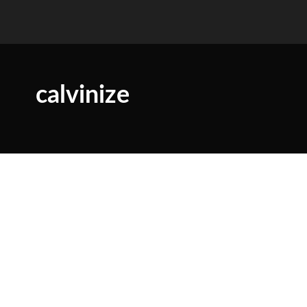
calvinize
Hallo zusammen
Ich hoffe ihr hattet einen guten Start in die Woche
Heute möchte ich euch die Ergebnisse des Blogeintrags „Heu
Leider haben viele ihre Website nicht dazugeschrieben.
Ich konnte leider auch einige der letzten Einsendungen leid