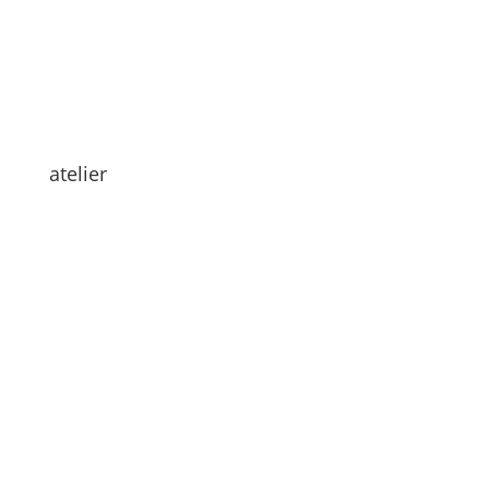
atelier
Hallo zusammen
Ich hoffe ihr hattet einen guten Start in die