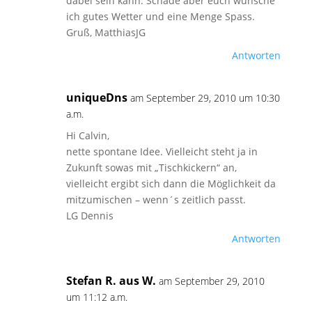
dabei sein kann. Schade aber euch wünsche
ich gutes Wetter und eine Menge Spass.
Gruß, MatthiasJG
Antworten
uniqueDns
am September 29, 2010 um 10:30
a.m.
Hi Calvin,
nette spontane Idee. Vielleicht steht ja in
Zukunft sowas mit „Tischkickern“ an,
vielleicht ergibt sich dann die Möglichkeit da
mitzumischen – wenn´s zeitlich passt.
LG Dennis
Antworten
Stefan R. aus W.
am September 29, 2010
um 11:12 a.m.