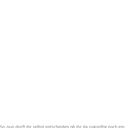
So, nun dürft ihr selbst entscheiden ob ihr da zukünftig noch ein