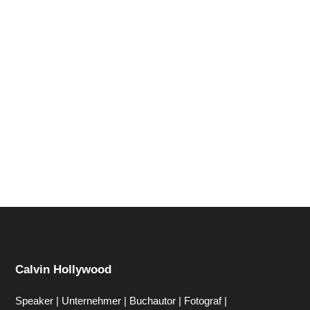
Hi zusammen Für alle die mich (noch) nicht kennen...
Mein Name ist Calvin und ich liebe Social Media. Zum
einen macht...
Calvin Hollywood
Speaker | Unternehmer | Buchautor | Fotograf |