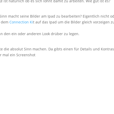
st natürlich ob es sich lohnt damit zu arbeiten. Wie gut ist es?
 Sinn macht seine Bilder am Ipad zu bearbeiten? Eigentlich nicht o
it dem
Connection Ki
t auf das Ipad um die Bilder gleich vorzeigen z
nn den ein oder anderen Look drüber zu legen.
kte die absolut Sinn machen. Da gibts einen für Details und Kontras
er mal ein Screenshot