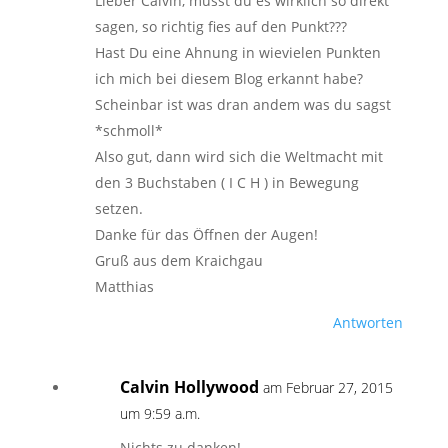
Lieber Calvin, musst du es wirklich so direkt
sagen, so richtig fies auf den Punkt???
Hast Du eine Ahnung in wievielen Punkten
ich mich bei diesem Blog erkannt habe?
Scheinbar ist was dran andem was du sagst
*schmoll*
Also gut, dann wird sich die Weltmacht mit
den 3 Buchstaben ( I C H ) in Bewegung
setzen.
Danke für das Öffnen der Augen!
Gruß aus dem Kraichgau
Matthias
Antworten
Calvin Hollywood
am Februar 27, 2015
um 9:59 a.m.
Nichts zu danken!