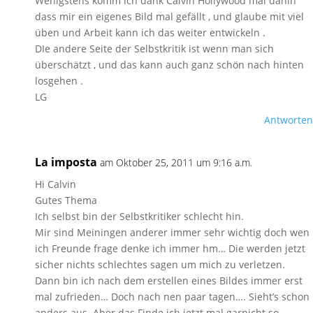
Wenigstens komm ich dank Calvin Hollywood mal dahin
dass mir ein eigenes Bild mal gefällt , und glaube mit viel
üben und Arbeit kann ich das weiter entwickeln .
DIe andere Seite der Selbstkritik ist wenn man sich
überschätzt , und das kann auch ganz schön nach hinten
losgehen .
LG
Antworten
La imposta
am Oktober 25, 2011 um 9:16 a.m.
Hi Calvin
Gutes Thema
Ich selbst bin der Selbstkritiker schlecht hin.
Mir sind Meiningen anderer immer sehr wichtig doch wen
ich Freunde frage denke ich immer hm… Die werden jetzt
sicher nichts schlechtes sagen um mich zu verletzen.
Dann bin ich nach dem erstellen eines Bildes immer erst
mal zufrieden… Doch nach nen paar tagen…. Sieht’s schon
anders aus. Aber das Finde ich jetzt mal garnicht so