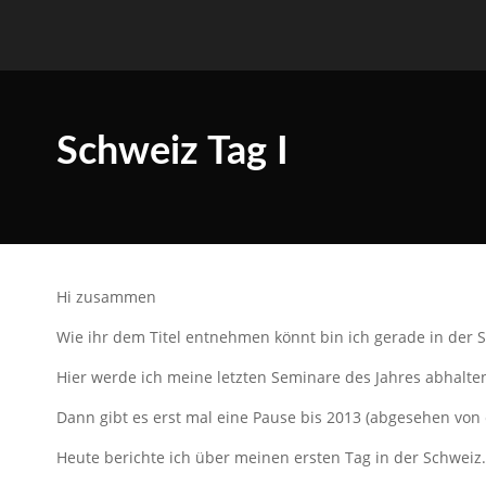
Schweiz Tag I
Hi zusammen
Wie ihr dem Titel entnehmen könnt bin ich gerade in der 
Hier werde ich meine letzten Seminare des Jahres abhalte
Dann gibt es erst mal eine Pause bis 2013 (abgesehen von
Heute berichte ich über meinen ersten Tag in der Schweiz