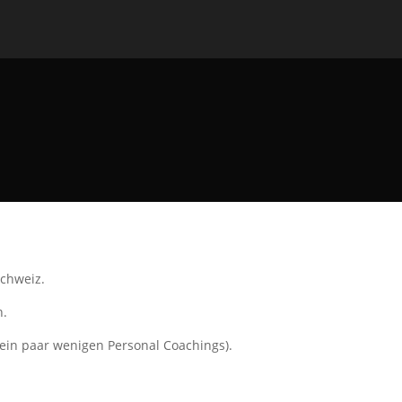
Schweiz.
n.
 ein paar wenigen Personal Coachings).
.