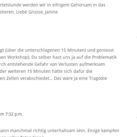
telstunde werden wir in eifrigem Gehorsam in das
ieren. Liebe Grüsse, Janine
eigt (über die unterschlagenen 15 Minuten) und geniesst
men Workshop). Du selber hast uns ja auf die Problematik
urch entstehende Gefahr von Verlusten aufmerksam
 der weiteren 15 Minuten hätte sich dafür die
n Zellen verabschiedet… Das wäre ja eine Tragödie
m 7:32 p.m.
kann manchmal richtig unterhaltsam sein. Einige kämpfen