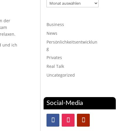
Archiv
In der
Business
 kam
News
 relaxen.
Persönlichkeitsentwicklun
d und ich
g
Privates
Real Talk
Uncategorized
Social-Media