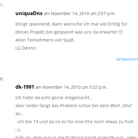
uniqueDns
am November 14, 2010 um 2:57 p.m.
Klingt spannend, dann wünsche ich mal viel Erfolg für
dieses Projekt, bin gespannt was uns da erwartet 🙂
Allen Teilnehmern viel Spaß.
LG Dennis
Antworten
dk-1991
am November 14, 2010 um 5:32 p.m.
Ich hätte da echt gerne mitgemacht..
aber leider fängt das Problem schon bei dem Wort „Ehe“
an..
..ich bin 19 und da ist es für eine Ehe noch etwas zu früh
;-)..
Falls du aber mal in die Richtung Sport, Kampfkunst.. oder