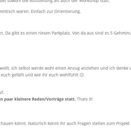
ndet sowohl die Ausstellung als auch der Workshop statt.
mtisch waren. Einfach zur Orientierung.
 hin. Da gibt es einen riesen Parkplatz. Von da aus sind es 5 Gehmin
 wollt. Ich selbst werde wohl einen Anzug anziehen und ich denke v
euch gefällt und wie ihr euch wohlfühlt 🙂
uf.
in paar kleinere Reden/Vorträge statt.
Thats it!
schauen könnt. Natürlich könnt ihr auch Fragen stellen zum Projekt