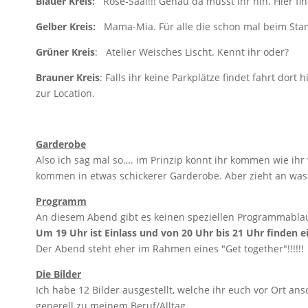
Blauer Kreis:
Rose-Saal!!! Genau da müsst ihr hin. Hier fi
Gelber Kreis:
Mama-Mia. Für alle die schon mal beim Stam
Grüner Kreis
: Atelier Weisches Lischt. Kennt ihr oder?
Brauner Kreis
: Falls ihr keine Parkplätze findet fahrt dort
zur Location.
Garderobe
Also ich sag mal so…. im Prinzip könnt ihr kommen wie ihr
kommen in etwas schickerer Garderobe. Aber zieht an was 
Programm
An diesem Abend gibt es keinen speziellen Programmabla
Um 19 Uhr ist Einlass und von 20 Uhr bis 21 Uhr finden e
Der Abend steht eher im Rahmen eines "Get together"!!!!!!
Die Bilder
Ich habe 12 Bilder ausgestellt, welche ihr euch vor Ort an
generell zu meinem Beruf/Alltag.