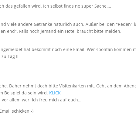
h das gefallen wird. Ich selbst finds ne super Sache….
nd viele andere Getränke natürlich auch. Außer bei den "Reden" l
en end". Falls noch jemand ein Hotel braucht bitte melden.
h angemeldet hat bekommt noch eine Email. Wer spontan kommen 
s
zu Tag II
che. Daher nehmt doch bitte Visitenkarten mit. Geht an dem Abend
um Beispiel da sein wird.
KLICK
 vor allem wer. Ich freu mich auf euch….
Email schicken:-)