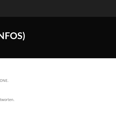
NFOS)
t ONE.
ntworten.