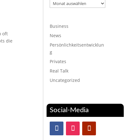
Archiv
Business
 oft
News
ts die
Persönlichkeitsentwicklun
g
Privates
Real Talk
Uncategorized
Social-Media