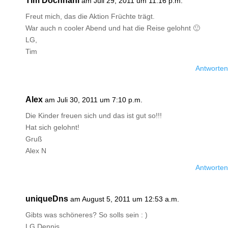
Tim Dochnahl
am Juli 29, 2011 um 11:16 p.m.
Freut mich, das die Aktion Früchte trägt.
War auch n cooler Abend und hat die Reise gelohnt 🙂
LG,
Tim
Antworten
Alex
am Juli 30, 2011 um 7:10 p.m.
Die Kinder freuen sich und das ist gut so!!!
Hat sich gelohnt!
Gruß
Alex N
Antworten
uniqueDns
am August 5, 2011 um 12:53 a.m.
Gibts was schöneres? So solls sein : )
LG Dennis