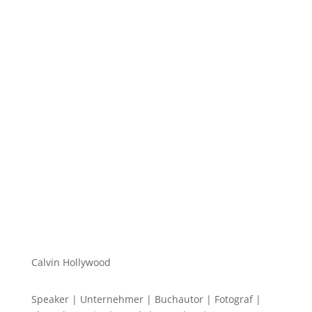
Hi zusammen Für alle die mich (noch) nicht kennen...
Mein Name ist Calvin und ich liebe Social Media. Zum
einen macht...
Calvin Hollywood
Speaker | Unternehmer | Buchautor | Fotograf |