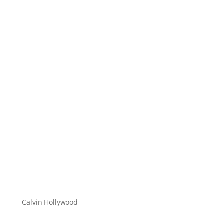
Hi zusammen Für alle die mich (noch) nicht kennen...
Mein Name ist Calvin und ich liebe Social Media. Zum
einen macht...
Calvin Hollywood