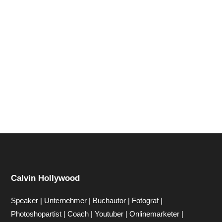
Hi zusammen Für alle die mich (noch) nicht kennen...
Mein Name ist Calvin und ich liebe Social Media. Zum
einen macht...
Calvin Hollywood
Speaker | Unternehmer | Buchautor | Fotograf |
Photoshopartist | Coach | Youtuber | Onlinemarketer |