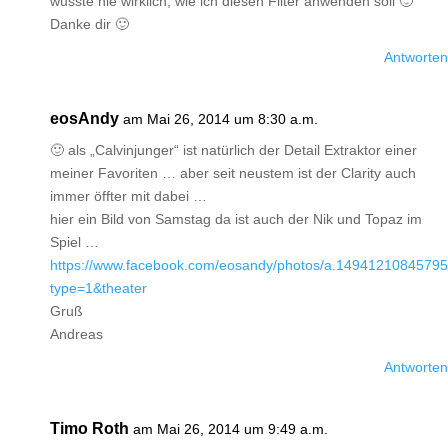
wusste nie wirklich, wie ich diesen Filter anwenden soll 🙂
Danke dir 🙂
Antworten
eosAndy
am Mai 26, 2014 um 8:30 a.m.
🙂 als „Calvinjunger“ ist natürlich der Detail Extraktor einer
meiner Favoriten … aber seit neustem ist der Clarity auch
immer öffter mit dabei …
hier ein Bild von Samstag da ist auch der Nik und Topaz im
Spiel …
https://www.facebook.com/eosandy/photos/a.149412108457
type=1&theater
Gruß
Andreas
Antworten
Timo Roth
am Mai 26, 2014 um 9:49 a.m.