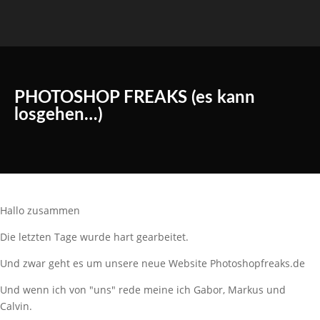
PHOTOSHOP FREAKS (es kann
losgehen…)
Hallo zusammen
Die letzten Tage wurde hart gearbeitet.
Und zwar geht es um unsere neue Website Photoshopfreaks.de
Und wenn ich von "uns" rede meine ich Gabor, Markus und
Calvin.