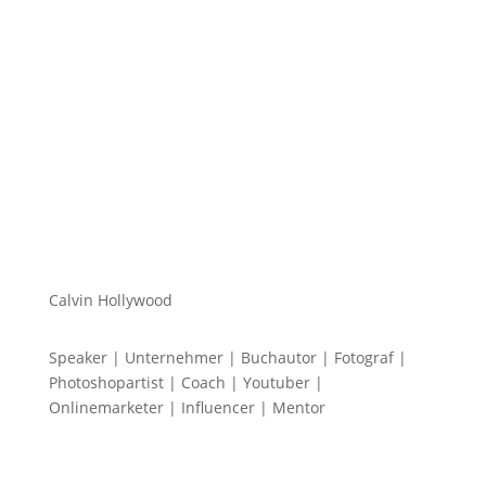
Mein Name ist Calvin und ich liebe Social Media. Zum
einen macht...
Calvin Hollywood
Speaker | Unternehmer | Buchautor | Fotograf |
Photoshopartist | Coach | Youtuber |
Onlinemarketer | Influencer | Mentor