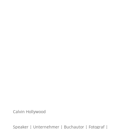
Hi zusammen Für alle die mich (noch) nicht kennen...
Mein Name ist Calvin und ich liebe Social Media. Zum
einen macht...
Calvin Hollywood
Speaker | Unternehmer | Buchautor | Fotograf |