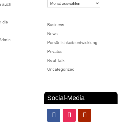
Archiv
n auch
r die
Business
News
(Admin
Persönlichkeitsentwicklung
Privates
Real Talk
Uncategorized
Social-Media