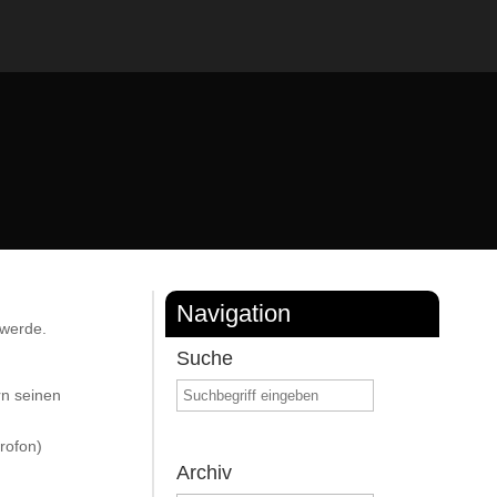
Navigation
 werde.
Suche
rn seinen
rofon)
Archiv