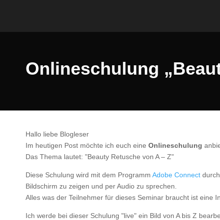
Onlineschulung „Beaut
Hallo liebe Blogleser
Im heutigen Post möchte ich euch eine
Onlineschulung
anbie
Das Thema lautet: "Beauty Retusche von A – Z"
Diese Schulung wird mit dem Programm
Adobe Connect
durch
Bildschirm zu zeigen und per Audio zu sprechen.
Alles was der Teilnehmer für dieses Seminar braucht ist eine 
Ich werde bei dieser Schulung "live" ein Bild von A bis Z bearb