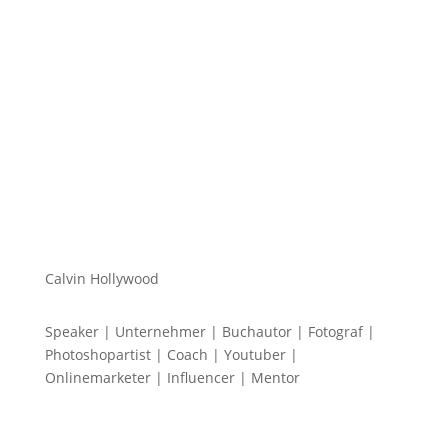
kennen... Mein Name ist Calvin und ich liebe
Social Media. Zum einen macht...
Calvin Hollywood
Speaker | Unternehmer | Buchautor | Fotograf |
Photoshopartist | Coach | Youtuber |
Onlinemarketer | Influencer | Mentor