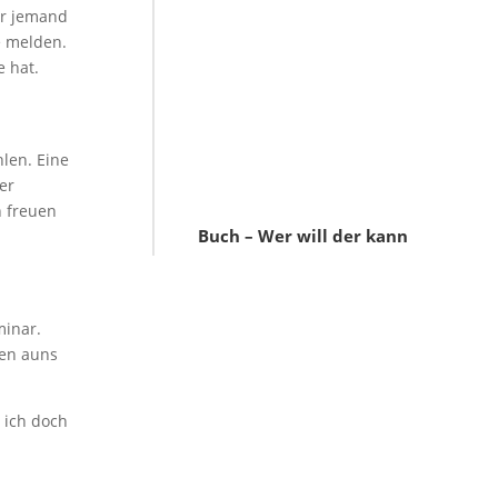
ier jemand
e melden.
e hat.
len. Eine
er
h freuen
Buch – Wer will der kann
minar.
hen auns
 ich doch