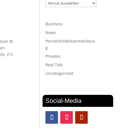
Archiv
Business
News
Persönlichkeitsentwicklun
(von 8)
g
hen
ts. P.S
Privates
Real Talk
Uncategorized
Social-Media