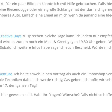
ekt. Für ein paar Bilideen könnte ich evtl Hilfe gebrauchen. Falls h
ine Riesendogge oder eine große Schlange hat der darf sich gern
eichbares Auto. Einfach eine Email an mich wenn da jemand eine Ide
reative Days
zu sprechen. Solche Tage kann ich jedem nur empfeh
end wird es zudem noch ein Meet & Greet gegen 19.30 Uhr geben. W
 Sobald ich weitere Infos habe sage ich euch Bescheid. Würde mic
venture
. Ich halte sowohl einen Vortrag als auch ein Photoshop Se
le Techniken dabei. Ich werde richtig Gas geben. Ich hoffe wir se
m 17. den ganzen Tag!
 hier gewesen seid. Habt ihr Fragen? Wünsche? Falls nicht so hoffe