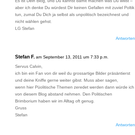
Es ist Dein Blog, und Du kannst damit machen was Du willst –
aber ich denke Du würdest Dir keinen Gefallen mit zuviel Poltik
tun, zumal Du Dich ja selbst als unpolitisch bezeichnest und
nicht wählen gehst.
LG Stefan
Antworten
Stefan F.
am September 13, 2011 um 7:33 p.m.
Servus Calvin,
ich bin ein Fan von dir weil du grossartige Bilder präsäntierst
und deine Kniffe gerne weiter gibst. Muss aber sagen,
wenn hier Püolitische Themen zeredet werden dann würde ich
von diesem Blog abstand nehmen. Den Politischen
Brimborium haben wir im Alltag oft genug.
Gruss
Stefan
Antworten