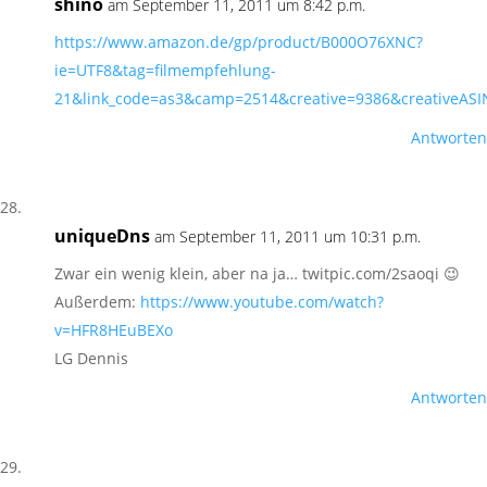
shino
am September 11, 2011 um 8:42 p.m.
https://www.amazon.de/gp/product/B000O76XNC?
ie=UTF8&tag=filmempfehlung-
21&link_code=as3&camp=2514&creative=9386&creativeA
Antworten
uniqueDns
am September 11, 2011 um 10:31 p.m.
Zwar ein wenig klein, aber na ja… twitpic.com/2saoqi 😉
Außerdem:
https://www.youtube.com/watch?
v=HFR8HEuBEXo
LG Dennis
Antworten