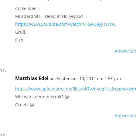
Coole Idee…
Murderdolls – Dead in Hollywood
https://www.youtube.com/watch?v=GPOayyTLrYw
Gruß
Fish
Antworten
Matthias Edel
am September 10, 2011 um 1:53 p.m.
https://www.uploadarea.de/files/hk7vvh4uq11afrqgmy4ygr
Wie wärs denn hiermit? 😛
Greetz 😀
Antworten