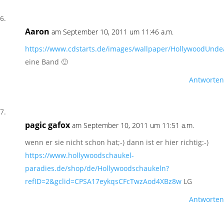
Aaron
am September 10, 2011 um 11:46 a.m.
https://www.cdstarts.de/images/wallpaper/HollywoodUnd
eine Band 🙂
Antworten
pagic gafox
am September 10, 2011 um 11:51 a.m.
wenn er sie nicht schon hat;-) dann ist er hier richtig:-)
https://www.hollywoodschaukel-
paradies.de/shop/de/Hollywoodschaukeln?
refID=2&gclid=CPSA17eykqsCFcTwzAod4XBz8w
LG
Antworten