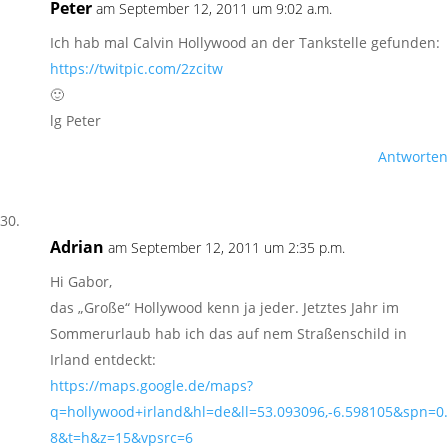
Peter
am September 12, 2011 um 9:02 a.m.
Ich hab mal Calvin Hollywood an der Tankstelle gefunden:
https://twitpic.com/2zcitw
🙂
lg Peter
Antworten
Adrian
am September 12, 2011 um 2:35 p.m.
Hi Gabor,
das „Große“ Hollywood kenn ja jeder. Jetztes Jahr im
Sommerurlaub hab ich das auf nem Straßenschild in
Irland entdeckt:
https://maps.google.de/maps?
q=hollywood+irland&hl=de&ll=53.093096,-6.598105&spn=0
8&t=h&z=15&vpsrc=6