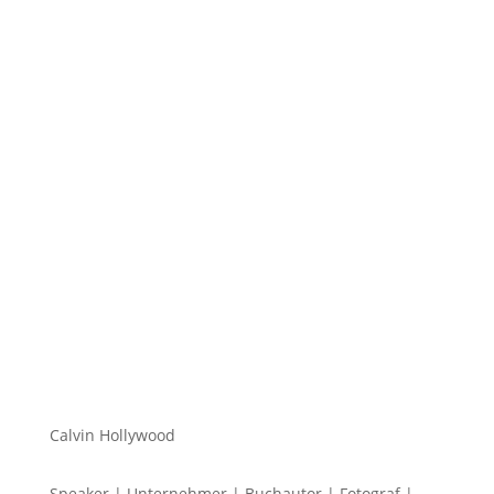
Hi zusammen Für alle die mich (noch) nicht kennen...
Mein Name ist Calvin und ich liebe Social Media. Zum
einen macht...
Calvin Hollywood
Speaker | Unternehmer | Buchautor | Fotograf |