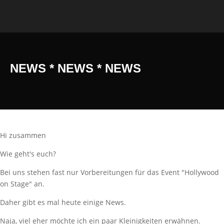
NEWS * NEWS * NEWS
Hi zusammen
Wie geht's euch?
Bei uns stehen fast nur Vorbereitungen für das Event "Hollywood
on Stage" an.
Daher gibt es mal heute einige News.
Naja, viel eher möchte ich ein paar Kleinigkeiten erwähnen.