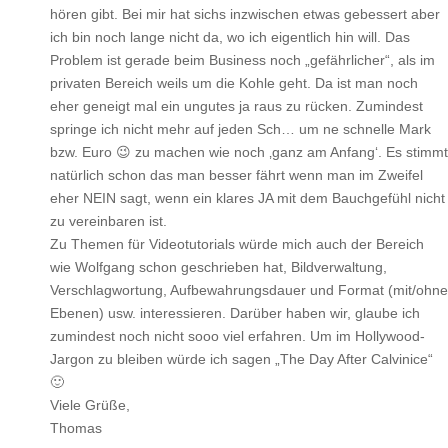
hören gibt. Bei mir hat sichs inzwischen etwas gebessert aber
ich bin noch lange nicht da, wo ich eigentlich hin will. Das
Problem ist gerade beim Business noch „gefährlicher“, als im
privaten Bereich weils um die Kohle geht. Da ist man noch
eher geneigt mal ein ungutes ja raus zu rücken. Zumindest
springe ich nicht mehr auf jeden Sch… um ne schnelle Mark
bzw. Euro 😉 zu machen wie noch ‚ganz am Anfang‘. Es stimmt
natürlich schon das man besser fährt wenn man im Zweifel
eher NEIN sagt, wenn ein klares JA mit dem Bauchgefühl nicht
zu vereinbaren ist.
Zu Themen für Videotutorials würde mich auch der Bereich
wie Wolfgang schon geschrieben hat, Bildverwaltung,
Verschlagwortung, Aufbewahrungsdauer und Format (mit/ohne
Ebenen) usw. interessieren. Darüber haben wir, glaube ich
zumindest noch nicht sooo viel erfahren. Um im Hollywood-
Jargon zu bleiben würde ich sagen „The Day After Calvinice“
🙂
Viele Grüße,
Thomas