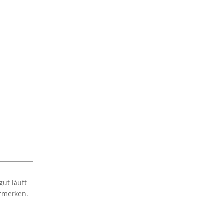
ut läuft
ormerken.