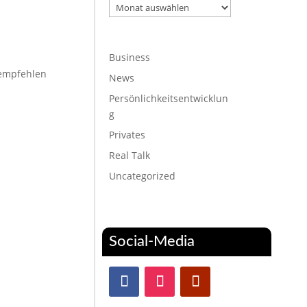
Archiv
Business
 empfehlen
News
Persönlichkeitsentwicklun
g
Privates
Real Talk
Uncategorized
Social-Media