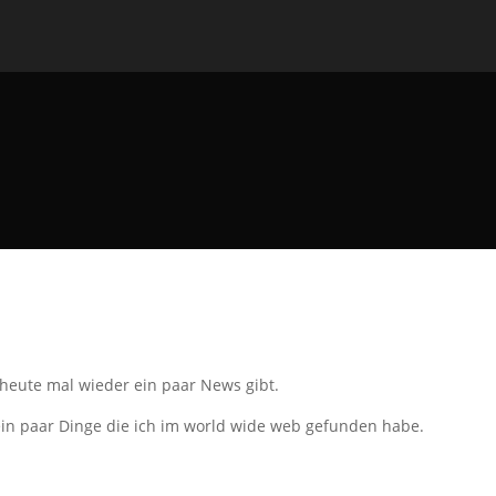
 heute mal wieder ein paar News gibt.
in paar Dinge die ich im world wide web gefunden habe.