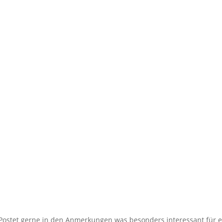
i. Postet gerne in den Anmerkungen was besonders interessant für 