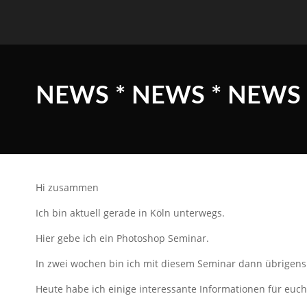
NEWS * NEWS * NEWS
Hi zusammen
Ich bin aktuell gerade in Köln unterwegs.
Hier gebe ich ein Photoshop Seminar.
In zwei wochen bin ich mit diesem Seminar dann übrigens 
Heute habe ich einige interessante Informationen für euc