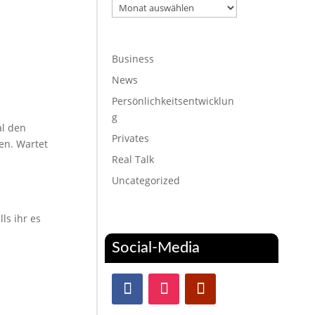
Archiv
Business
News
Persönlichkeitsentwicklun
g
l den
Privates
en. Wartet
Real Talk
Uncategorized
ls ihr es
Social-Media