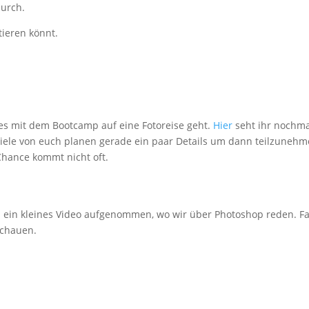
durch.
tieren könnt.
 es mit dem Bootcamp auf eine Fotoreise geht.
Hier
seht ihr nochma
iele von euch planen gerade ein paar Details um dann teilzunehm
 Chance kommt nicht oft.
 ein kleines Video aufgenommen, wo wir über Photoshop reden. Fal
nschauen.