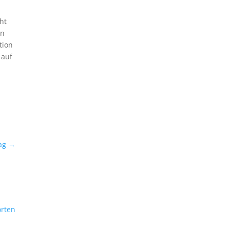
ht
in
tion
 auf
ag
→
rten