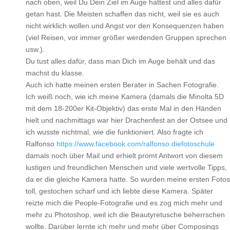
nach oben, weil Du Dein Ziel im Auge hattest und alles dafür
getan hast. Die Meisten schaffen das nicht, weil sie es auch
nicht wirklich wollen und Angst vor den Konsequenzen haben
(viel Reisen, vor immer größer werdenden Gruppen sprechen
usw.).
Du tust alles dafür, dass man Dich im Auge behält und das
machst du klasse.
Auch ich hatte meinen ersten Berater in Sachen Fotografie.
Ich weiß noch, wie ich meine Kamera (damals die Minolta 5D
mit dem 18-200er Kit-Objektiv) das erste Mal in den Händen
hielt und nachmittags war hier Drachenfest an der Ostsee und
ich wusste nichtmal, wie die funktioniert. Also fragte ich
Ralfonso
https://www.facebook.com/ralfonso.diefotoschule
damals noch über Mail und erhielt promt Antwort von diesem
lustigen und freundlichen Menschen und viele wertvolle Tipps,
da er die gleiche Kamera hatte. So wurden meine ersten Fotos
toll, gestochen scharf und ich liebte diese Kamera. Später
reizte mich die People-Fotografie und es zog mich mehr und
mehr zu Photoshop, weil ich die Beautyretusche beherrschen
wollte. Darüber lernte ich mehr und mehr über Composings