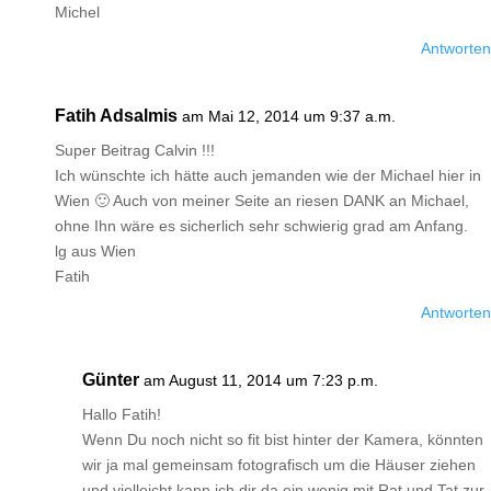
Michel
Antworten
Fatih Adsalmis
am Mai 12, 2014 um 9:37 a.m.
Super Beitrag Calvin !!!
Ich wünschte ich hätte auch jemanden wie der Michael hier in
Wien 🙂 Auch von meiner Seite an riesen DANK an Michael,
ohne Ihn wäre es sicherlich sehr schwierig grad am Anfang.
lg aus Wien
Fatih
Antworten
Günter
am August 11, 2014 um 7:23 p.m.
Hallo Fatih!
Wenn Du noch nicht so fit bist hinter der Kamera, könnten
wir ja mal gemeinsam fotografisch um die Häuser ziehen
und vielleicht kann ich dir da ein wenig mit Rat und Tat zur