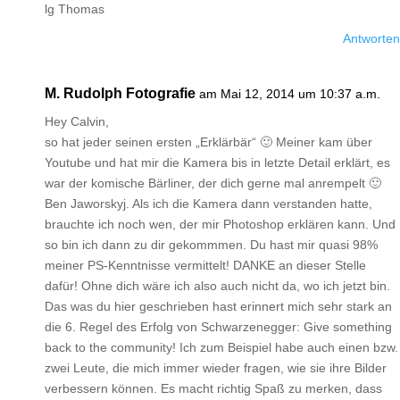
lg Thomas
Antworten
M. Rudolph Fotografie
am Mai 12, 2014 um 10:37 a.m.
Hey Calvin,
so hat jeder seinen ersten „Erklärbär“ 🙂 Meiner kam über
Youtube und hat mir die Kamera bis in letzte Detail erklärt, es
war der komische Bärliner, der dich gerne mal anrempelt 🙂
Ben Jaworskyj. Als ich die Kamera dann verstanden hatte,
brauchte ich noch wen, der mir Photoshop erklären kann. Und
so bin ich dann zu dir gekommmen. Du hast mir quasi 98%
meiner PS-Kenntnisse vermittelt! DANKE an dieser Stelle
dafür! Ohne dich wäre ich also auch nicht da, wo ich jetzt bin.
Das was du hier geschrieben hast erinnert mich sehr stark an
die 6. Regel des Erfolg von Schwarzenegger: Give something
back to the community! Ich zum Beispiel habe auch einen bzw.
zwei Leute, die mich immer wieder fragen, wie sie ihre Bilder
verbessern können. Es macht richtig Spaß zu merken, dass