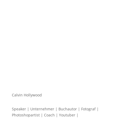
Hi zusammen Für alle die mich (noch) nicht kennen...
Mein Name ist Calvin und ich liebe Social Media. Zum
einen macht...
Calvin Hollywood
Speaker | Unternehmer | Buchautor | Fotograf |
Photoshopartist | Coach | Youtuber |