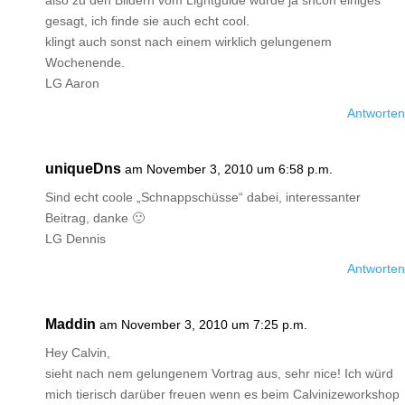
also zu den Bildern vom Lightguide wurde ja shcon einiges
gesagt, ich finde sie auch echt cool.
klingt auch sonst nach einem wirklich gelungenem
Wochenende.
LG Aaron
Antworten
uniqueDns
am November 3, 2010 um 6:58 p.m.
Sind echt coole „Schnappschüsse“ dabei, interessanter
Beitrag, danke 🙂
LG Dennis
Antworten
Maddin
am November 3, 2010 um 7:25 p.m.
Hey Calvin,
sieht nach nem gelungenem Vortrag aus, sehr nice! Ich würd
mich tierisch darüber freuen wenn es beim Calvinizeworkshop