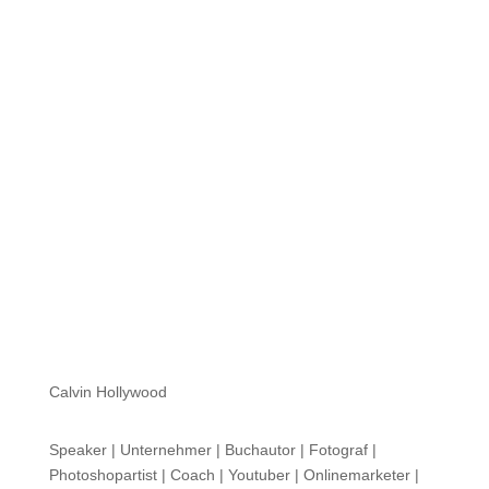
Hi zusammen Für alle die mich (noch) nicht kennen...
Mein Name ist Calvin und ich liebe Social Media. Zum
einen macht...
Calvin Hollywood
Speaker | Unternehmer | Buchautor | Fotograf |
Photoshopartist | Coach | Youtuber | Onlinemarketer |