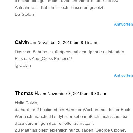
die sind echt gut. Mein Favorit im Video ist aber die s/w
Aufnahme im Bahnhof – echt klasse umgesetzt.
LG Stefan
Antworten
Calvin
am November 3, 2010 um 9:15 a.m.
Das vom Bahnhof ist übrigens mit dem Iphone entstanden.
Plus das App „Cross Process“!
lg Calvin
Antworten
Thomas H.
am November 3, 2010 um 9:33 a.m.
Hallo Calvin,
da habt Ihr 2 bestimmt ein Hammer Wochenende hinter Euch.
Wenn ich manche Handybilder sehe muß ich mich scheinbar
dazu durchringen das Teil öfter zu nutzen.
Zu Matthias bleibt eigentlich nur zu sagen: George Clooney