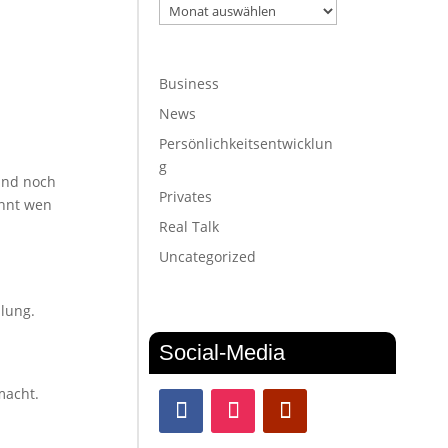
Archiv
Business
News
Persönlichkeitsentwicklun
g
sind noch
Privates
annt wen
Real Talk
Uncategorized
ulung.
Social-Media
emacht.