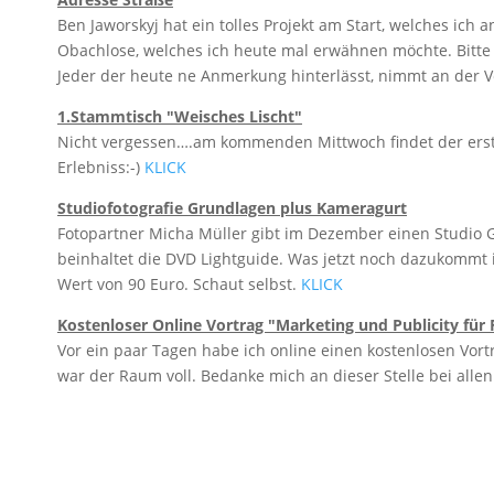
Ben Jaworskyj hat ein tolles Projekt am Start, welches ich 
Obachlose, welches ich heute mal erwähnen möchte. Bitte 
Jeder der heute ne Anmerkung hinterlässt, nimmt an der V
1.Stammtisch "Weisches Lischt"
Nicht vergessen….am kommenden Mittwoch findet der erste 
Erlebniss:-)
KLICK
Studiofotografie Grundlagen plus Kameragurt
Fotopartner Micha Müller gibt im Dezember einen Studio G
beinhaltet die DVD Lightguide. Was jetzt noch dazukommt 
Wert von 90 Euro. Schaut selbst.
KLICK
Kostenloser Online Vortrag "Marketing und Publicity für
Vor ein paar Tagen habe ich online einen kostenlosen Vor
war der Raum voll. Bedanke mich an dieser Stelle bei all