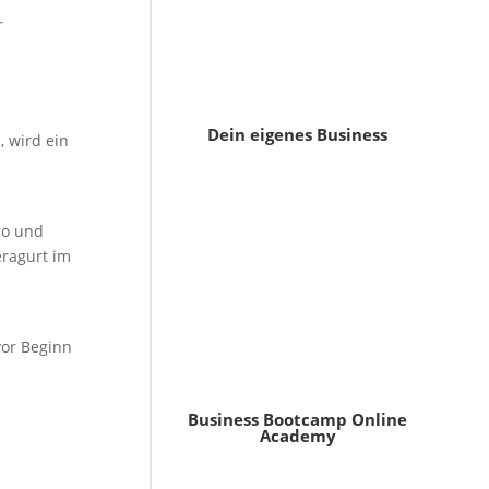
r
Dein eigenes Business
, wird ein
ro und
eragurt im
vor Beginn
Business Bootcamp Online
Academy