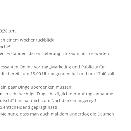
0:38 a.m.
nach einem Wochenrückblick!
oche!
r“ erstanden, deren Lieferung ich kaum noch erwarten
essanten Online Vortrag „Marketing und Publicity für
 die bereits um 18.00 Uhr begonnen hat und um 17.40 voll
de ein paar Dinge überdenken müssen.
mich sehr wichtige Frage, bezüglich der Auftragsannahme
erutscht“ bin, hat mich zum Nachdenken angeregt!
o entscheidend geprägt hast!
der Meinung, dass man auch mal dem Underdog die Daumen