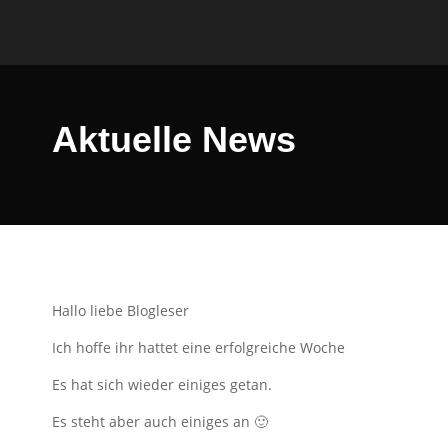
Aktuelle News
Hallo liebe Blogleser
Ich hoffe ihr hattet eine erfolgreiche Woche
Es hat sich wieder einiges getan.
Es steht aber auch einiges an 🙂