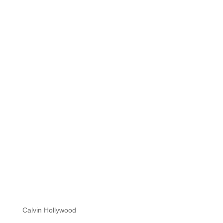
Hi zusammen Für alle die mich (noch) nicht kennen...
Mein Name ist Calvin und ich liebe Social Media. Zum
einen macht...
Calvin Hollywood