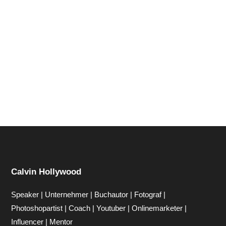
Hi zusammen Für alle die mich (noch) nicht kennen...
Mein Name ist Calvin und ich liebe Social Media. Zum
einen macht...
Calvin Hollywood
Speaker | Unternehmer | Buchautor | Fotograf |
Photoshopartist | Coach | Youtuber | Onlinemarketer |
Influencer | Mentor