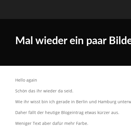
Mal wieder ein paar Bild
Hello again
Schön das ihr wieder da seid.
Wie ihr wisst bin ich gerade in Berlin und Hamburg unter
Daher fällt der heutige Blogeintrag etwas kürzer aus.
Weniger Text aber dafür mehr Farbe.