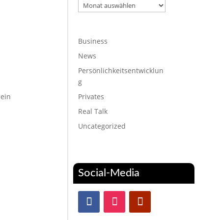
Archiv
Business
News
Persönlichkeitsentwicklun
g
 ein
Privates
Real Talk
Uncategorized
Social-Media