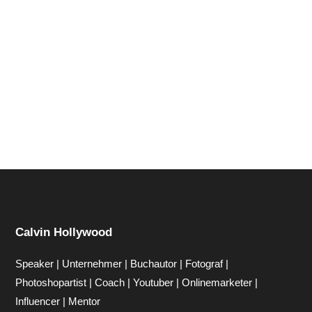
Hi zusammen Für alle die mich (noch) nicht kennen...
Mein Name ist Calvin und ich liebe Social Media. Zum
einen macht...
Calvin Hollywood
Speaker | Unternehmer | Buchautor | Fotograf |
Photoshopartist | Coach | Youtuber | Onlinemarketer |
Influencer | Mentor