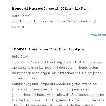
Benedikt Husi
am Januar 11, 2011 um 11:45 a.m.
Hallo Calvin,
die Bilder gefallen mir recht gut, das Dritte besonders 🙂
LG Beni
Antworten
Thomas H.
am Januar 11, 2011 um 12:04 p.m.
Hallo Calvin,
interessante Sache mit Low Budget Studiolicht. Ich habe auch
wie warscheinlich fast jeder mit den berühmt berüchtigten
Baustrahlern angefangen. Die sind schön hell und hat jeder
zuhause rumliegen.
Handhabung und Temperaturentwicklung sind zwar alles
andere als optimal aber zum reinschnuppern gut zu
gebrauchen. Ich habe zwar mittlerweile Studioblitze aber eine
Low Budget Lösung mit z.B. Systemblitzen wird für unterwegs
wieder sehr interessant. Wenn ich mir die Preise füe eine