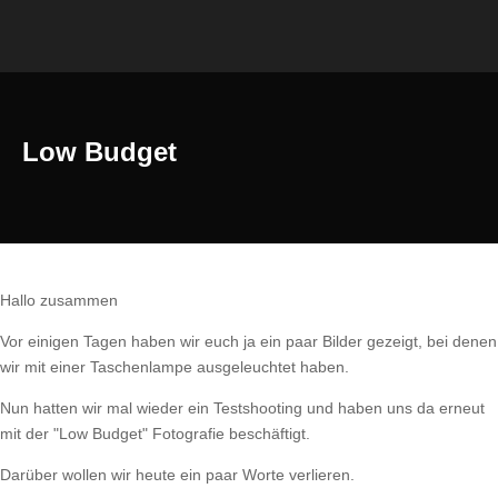
Low Budget
Hallo zusammen
Vor einigen Tagen haben wir euch ja ein paar Bilder gezeigt, bei denen
wir mit einer Taschenlampe ausgeleuchtet haben.
Nun hatten wir mal wieder ein Testshooting und haben uns da erneut
mit der "Low Budget" Fotografie beschäftigt.
Darüber wollen wir heute ein paar Worte verlieren.