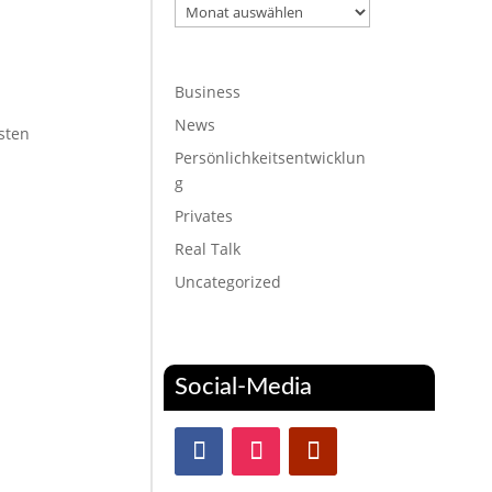
Archiv
Business
News
sten
Persönlichkeitsentwicklun
g
Privates
Real Talk
Uncategorized
Social-Media