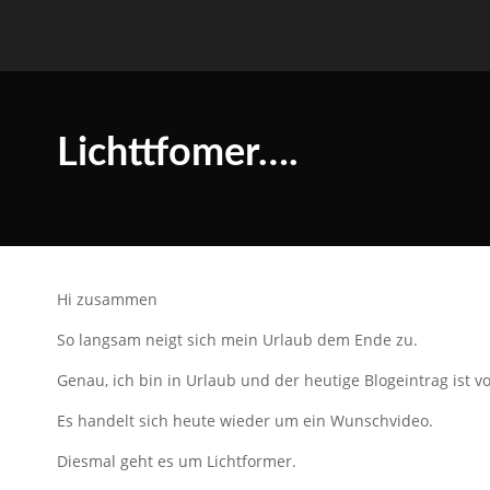
Lichttfomer….
Hi zusammen
So langsam neigt sich mein Urlaub dem Ende zu.
Genau, ich bin in Urlaub und der heutige Blogeintrag ist 
Es handelt sich heute wieder um ein Wunschvideo.
Diesmal geht es um Lichtformer.