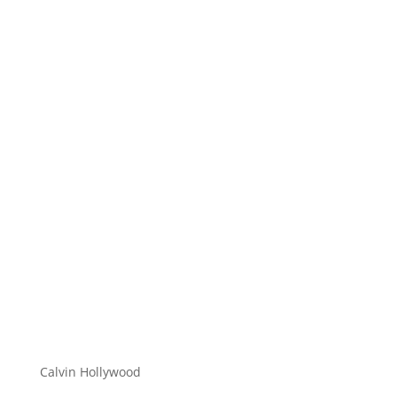
Hi zusammen Für alle die mich (noch) nicht kennen...
Mein Name ist Calvin und ich liebe Social Media. Zum
einen macht...
Calvin Hollywood