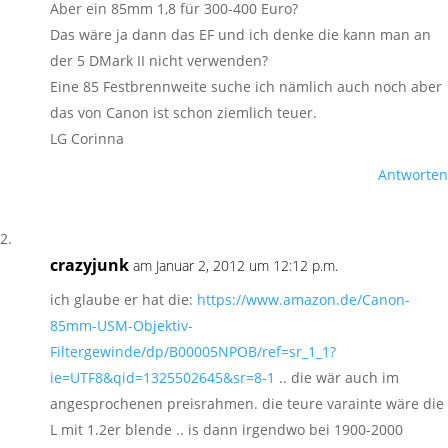
Aber ein 85mm 1,8 für 300-400 Euro?
Das wäre ja dann das EF und ich denke die kann man an
der 5 DMark II nicht verwenden?
Eine 85 Festbrennweite suche ich nämlich auch noch aber
das von Canon ist schon ziemlich teuer.
LG Corinna
Antworten
crazyjunk
am Januar 2, 2012 um 12:12 p.m.
ich glaube er hat die:
https://www.amazon.de/Canon-
85mm-USM-Objektiv-
Filtergewinde/dp/B00005NPOB/ref=sr_1_1?
ie=UTF8&qid=1325502645&sr=8-1
.. die wär auch im
angesprochenen preisrahmen. die teure varainte wäre die
L mit 1.2er blende .. is dann irgendwo bei 1900-2000